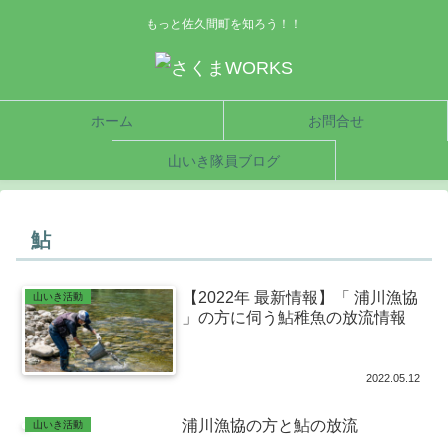
もっと佐久間町を知ろう！！
ホーム
お問合せ
山いき隊員ブログ
鮎
【2022年 最新情報】「 浦川漁協
山いき活動
」の方に伺う鮎稚魚の放流情報
2022.05.12
浦川漁協の方と鮎の放流
山いき活動