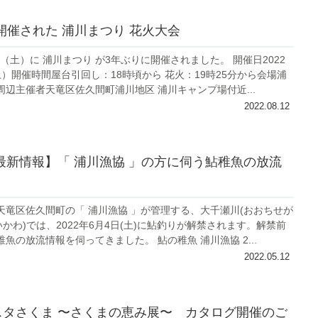
開催された 浦川まつり 花火大会
6日（土）に 浦川まつり が3年ぶりに開催されました。 開催日2022
）開催時間屋台引回し：18時頃から 花火：19時25分から会場浦
辺主催者天竜区佐久間町浦川地区 浦川キャンプ場付近...
2022.08.12
年 最新情報】「 浦川漁協 」の方に伺う鮎稚魚の放流
天竜区佐久間町の「 浦川漁協 」が管理する、大千瀬川(おおちせが
いかわ)では、2022年6月4日(土)に鮎釣りが解禁されます。解禁前
魚の放流情報を伺ってきました。 鮎の稚魚 浦川漁協 2...
2022.05.12
ェスタさくま 〜さくまの恵み展〜 カタログ開催のご