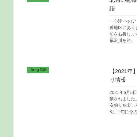
北遠の秘瀑
語
一心滝 への
香地区にあり
前を右折しま
福沢川を跨...
山いき活動
【2021
り情報
2021年6月
禁されました
友釣りを楽し
6月下旬に今の.