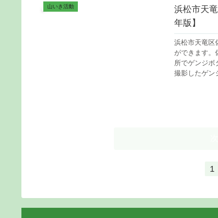
山いき活動
浜松市天竜
年版】
浜松市天竜区
ができます。
所でゲンジボ
撮影したゲンジ.
1