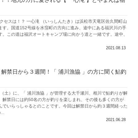
！！地元の方に愛される【 一心滝 】とやまんば物
アクセスは！？ 一心滝 （いっしんたき）は浜松市天竜区佐久間町山
ます。国道152号線を水窪町の方向に進み、途中にある福沢川の手
す。この道は福沢オートキャンプ場に向かう道と一緒です。途中、
2021.08.13
年】解禁日から３週間！「 浦川漁協 」の方に聞く鮎釣
5日（土）に、「 浦川漁協 」が管理する大千瀬川、相川で鮎釣りが解
。解禁日には約50名の方が釣りを楽しまれ、その後も多くの方が
んでいらっしゃるとのことです。今回は解禁日から約３週間経った
..
2021.06.28