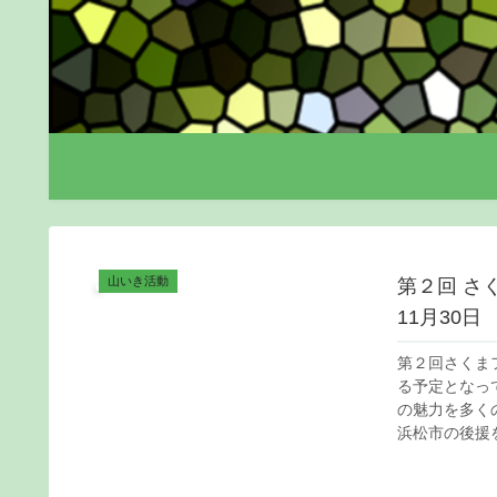
山いき活動
第２回 さ
11月30日
第２回さくまフ
る予定となっ
の魅力を多く
浜松市の後援を.