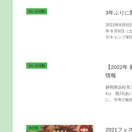
山いき活動
3年ぶりに
2022年8月
年８月6日（土
川キャンプ村周
山いき活動
【2022
情報
静岡県浜松市
わ)、相川(あ
に、今年の鮎稚
未分類
2021フ