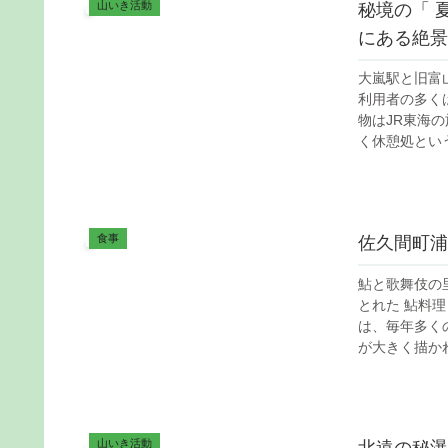
山いき活動
秘境の「 
にある絶景
大嵐駅と旧富
利用者の多く
物はJR東海
く休憩処という扱
食事
佐久間町浦
鮎と歌舞伎の
とれた 鮎料
は、毎年多く
が大きく描かれ
山いき活動