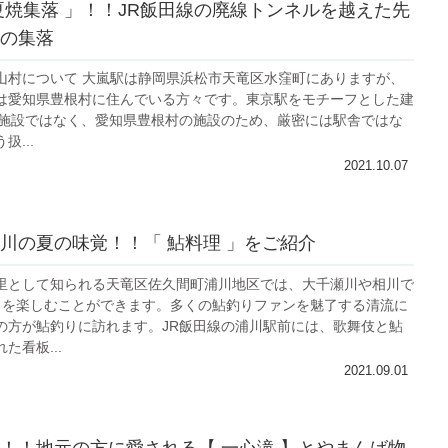
夏焼集落 」！！JR飯田線の廃線トンネルを越えた先
の集落
山村について 大嵐駅は静岡県浜松市天竜区水窪町にありますが、
は愛知県豊根村に住んでいる方々です。東京駅をモチーフとした建
の施設ではなく、愛知県豊根村の施設のため、厳密には駅舎ではな
...
2021.10.07
川の夏の味覚！！「 鮎料理 」をご紹介
里として知られる天竜区佐久間町浦川地区では、大千瀬川や相川で
理 を楽しむことができます。多くの鮎釣りファンを魅了する清流に
の方が鮎釣りに訪れます。JR飯田線の浦川駅前には、歌舞伎と鮎
た看板...
2021.09.01