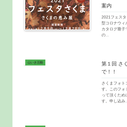
案内
2021フェス
型コロナウィ
カタログ冊子
の...
山いき活動
第１回 さ
で！！
さくまフォトコ
す。このフォ
って頂くため
す。申し込み..