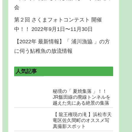
会
第２回 さくまフォトコンテスト 開催
中！！ 2022年9月1日〜11月30日
【2022年 最新情報】「 浦川漁協 」の方
に伺う鮎稚魚の放流情報
人気記事
秘境の「 夏焼集落 」！！
JR飯田線の廃線トンネルを
越えた先にある絶景の集落
【 龍王権現の滝 】浜松市天
竜区佐久間町のオススメ写
真撮影スポット